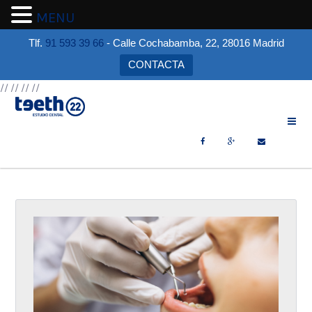
MENU
Tlf.
91 593 39 66
- Calle Cochabamba, 22, 28016 Madrid
CONTACTA
//
//
//
//