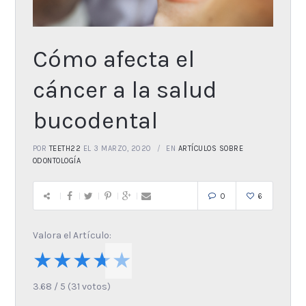
Cómo afecta el
cáncer a la salud
bucodental
POR
TEETH22
EL 3 MARZO, 2020
EN
ARTÍCULOS SOBRE
ODONTOLOGÍA
0
6
Valora el Artículo:
★
★
★
★
★
3.68
/
5
(
31
votos)