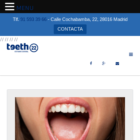
MENU
Tlf.
91 593 39 66
- Calle Cochabamba, 22, 28016 Madrid
CONTACTA
//
//
//
//