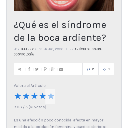
¿Qué es el síndrome
de la boca ardiente?
POR
TEETH22
EL 16 ENERO, 2020
EN
ARTÍCULOS SOBRE
ODONTOLOGÍA
2
3
Valora el Artículo:
★
★
★
★
★
3.83
/
5
(
12
votos)
Es una afección poco conocida, afecta en mayor
medida a la población femenina y puede deteriorar