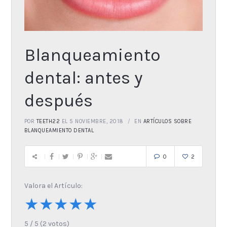
Blanqueamiento
dental: antes y
después
POR
TEETH22
EL 5 NOVIEMBRE, 2018
EN
ARTÍCULOS SOBRE
BLANQUEAMIENTO DENTAL
0
2
Valora el Artículo:
★
★
★
★
★
5
/
5
(
2
votos)