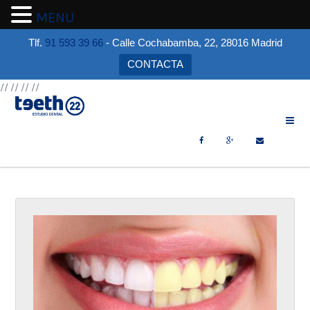
MENU
Tlf.
91 593 39 66
- Calle Cochabamba, 22, 28016 Madrid
CONTACTA
//
//
//
//