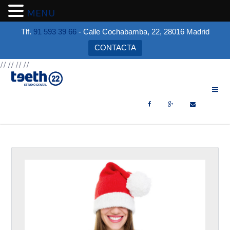
MENU
Tlf.
91 593 39 66
- Calle Cochabamba, 22, 28016 Madrid
CONTACTA
//
//
//
//