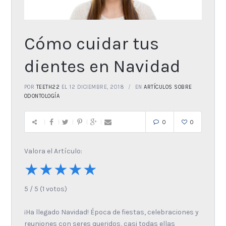
Cómo cuidar tus
dientes en Navidad
POR
TEETH22
EL 12 DICIEMBRE, 2018
EN
ARTÍCULOS SOBRE
ODONTOLOGÍA
0
0
Valora el Artículo:
★
★
★
★
★
5
/
5
(
1
votos)
¡Ha llegado Navidad! Época de fiestas, celebraciones y
reuniones con seres queridos, casi todas ellas