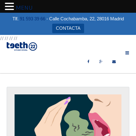
MENU
Tlf.
91 593 39 66
- Calle Cochabamba, 22, 28016 Madrid
CONTACTA
//
//
//
//