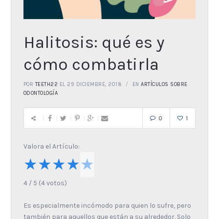
Halitosis: qué es y
cómo combatirla
POR
TEETH22
EL 29 DICIEMBRE, 2018
EN
ARTÍCULOS SOBRE
ODONTOLOGÍA
0
1
Valora el Artículo:
★
★
★
★
★
4
/
5
(
4
votos)
Es especialmente incómodo para quien lo sufre, pero
también para aquellos que están a su alrededor. Solo